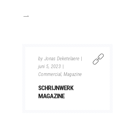
by
Jonas Deketelaere
juni 5, 2023
Commercial
,
Magazine
SCHRIJNWERK
MAGAZINE