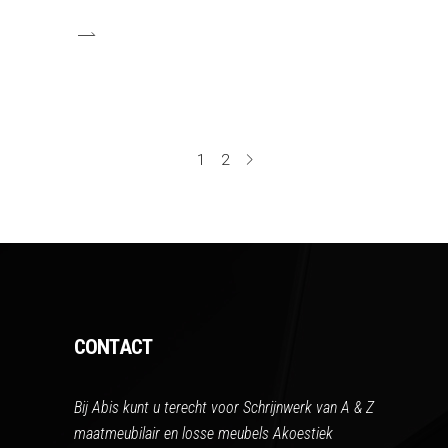
1
2
CONTACT
Bij Abis kunt u terecht voor Schrijnwerk van A & Z
maatmeubilair en losse meubels Akoestiek