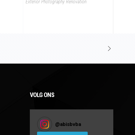
Exterior
Photography
Renovation
VOLG ONS
@
abisbvba