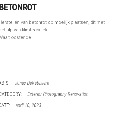
BETONROT
Herstellen van betonrot op moeilijk plaatsen, dit met
behulp van klimtechniek.
Waar: oostende
ABIS:
Jonas DeKetelaere
CATEGORY:
Exterior
Photography
Renovation
DATE:
april 10, 2023