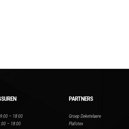
GSUREN
PARTNERS
9:00 – 18:00
Groep Deketelaere
:00 – 18:00
Plafotex