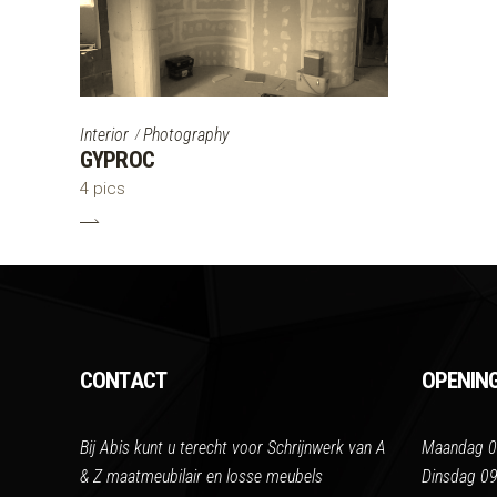
Interior
Photography
GYPROC
4 pics
CONTACT
OPENIN
Bij Abis kunt u terecht voor Schrijnwerk van A
Maandag 0
& Z maatmeubilair en losse meubels
Dinsdag 09