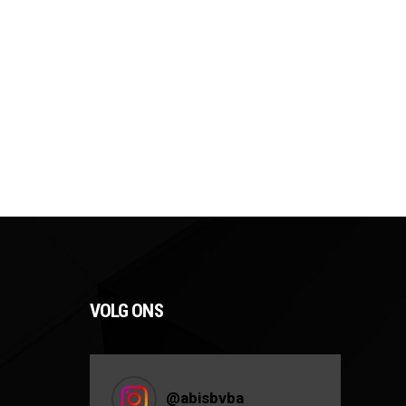
VOLG ONS
@
abisbvba